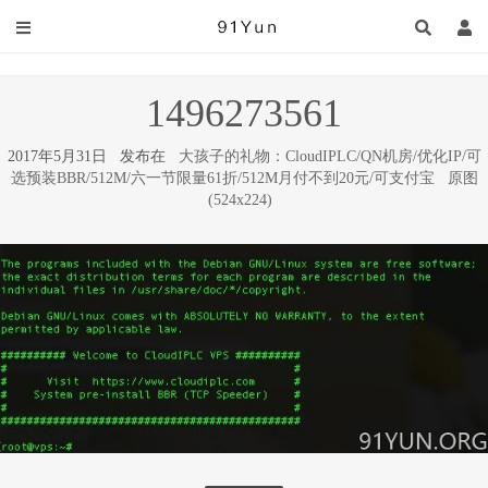
1496273561
2017年5月31日 发布在
大孩子的礼物：CloudIPLC/QN机房/优化IP/可
选预装BBR/512M/六一节限量61折/512M月付不到20元/可支付宝
原图
(524x224)