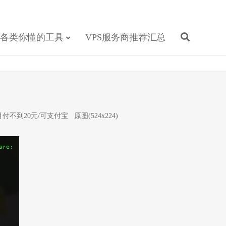
各类你懂的工具
VPS服务商推荐汇总
2M月付不到20元/可支付宝
原图(524x224)