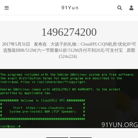
1496274200
2017年5月31日 发布在
大孩子的礼物：CloudIPLC/QN机房/优化IP/可
选预装BBR/512M/六一节限量61折/512M月付不到20元/可支付宝
原图
(524x224)