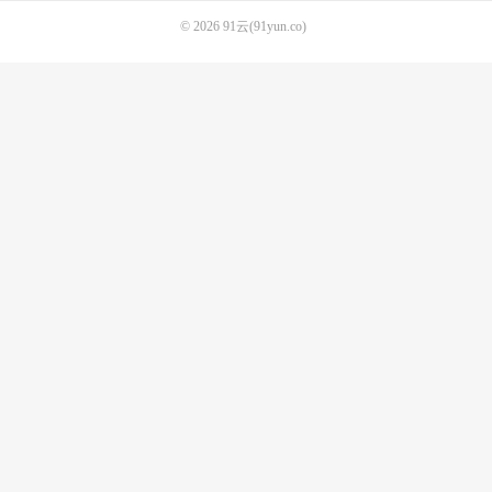
© 2026
91云(91yun.co)