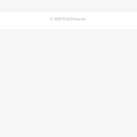
© 2026
91云(91yun.co)