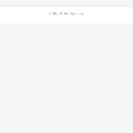
© 2026
91云(91yun.co)