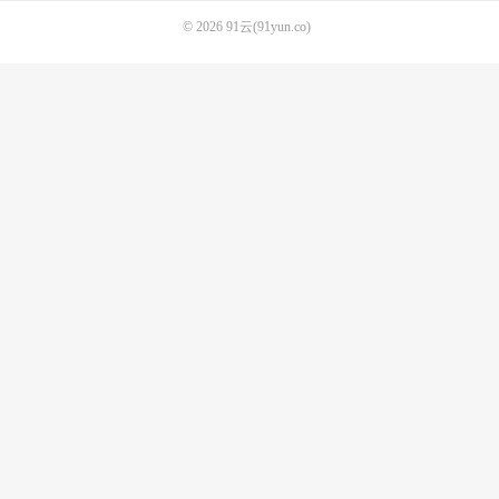
© 2026
91云(91yun.co)