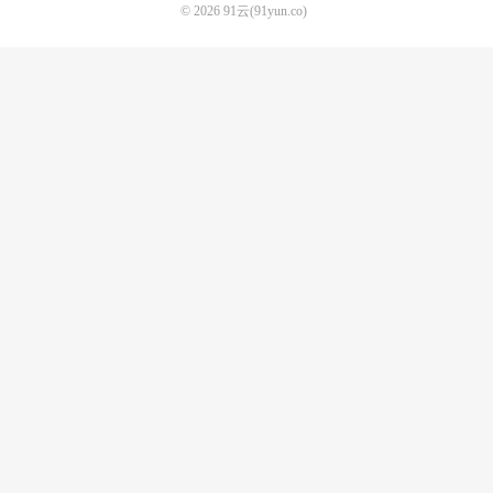
© 2026
91云(91yun.co)