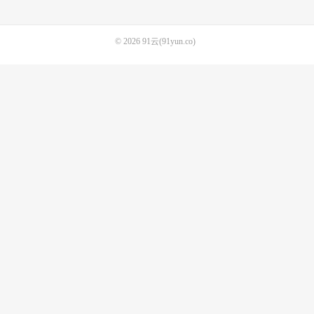
© 2026
91云(91yun.co)