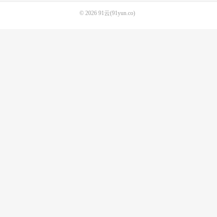
© 2026
91云(91yun.co)