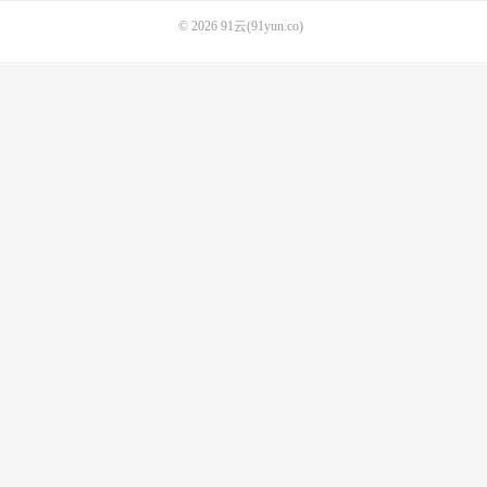
© 2026
91云(91yun.co)