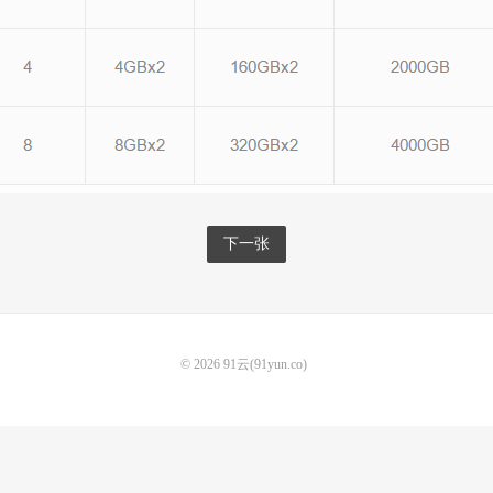
下一张
© 2026
91云(91yun.co)