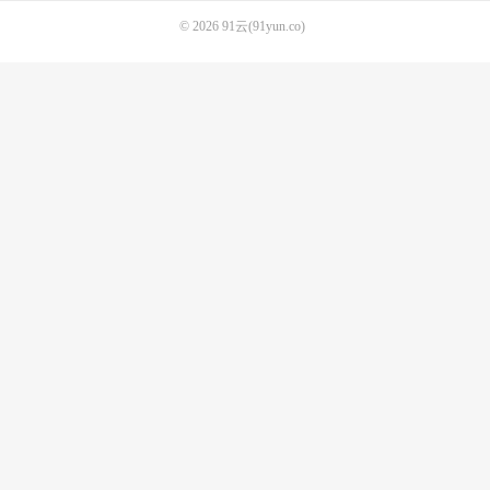
© 2026
91云(91yun.co)