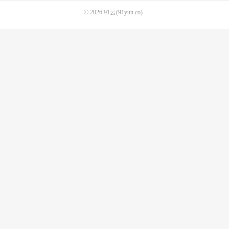
© 2026
91云(91yun.co)