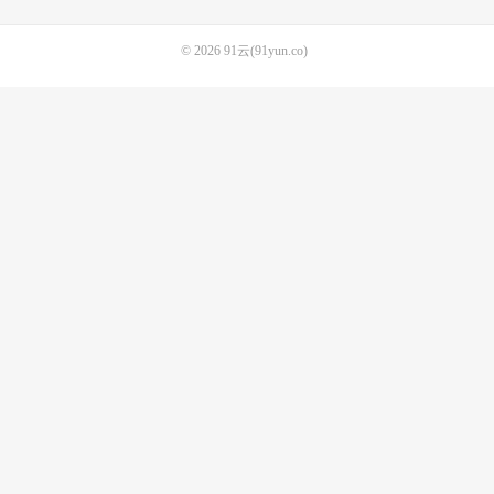
© 2026
91云(91yun.co)