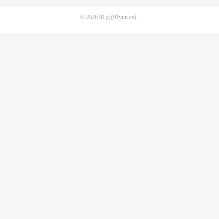
© 2026
91云(91yun.co)