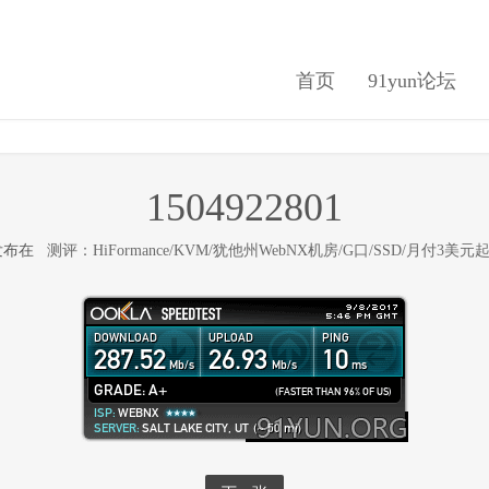
首页
91yun论坛
1504922801
 发布在
测评：HiFormance/KVM/犹他州WebNX机房/G口/SSD/月付3美元