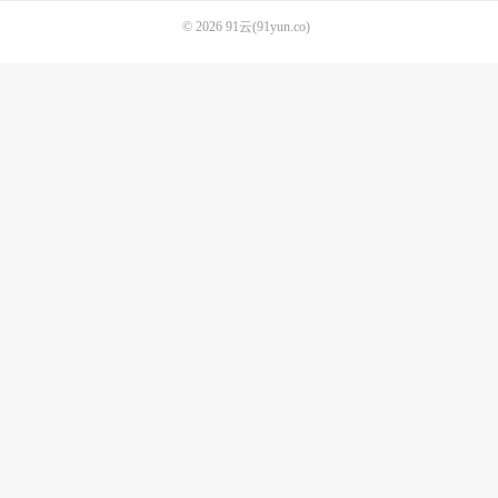
© 2026
91云(91yun.co)