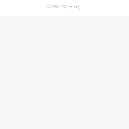
© 2026
91云(91yun.co)