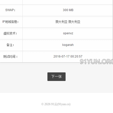
下一张
© 2026
91云(91yun.co)