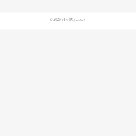
© 2026
91云(91yun.co)