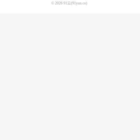
© 2026
91云(91yun.co)