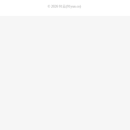
© 2026
91云(91yun.co)