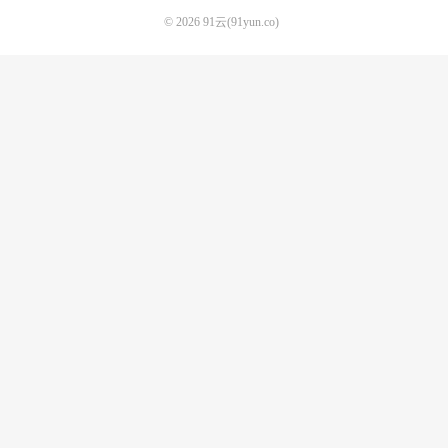
© 2026
91云(91yun.co)