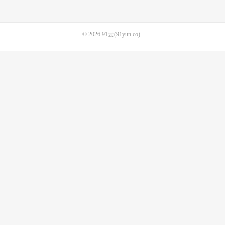
© 2026
91云(91yun.co)