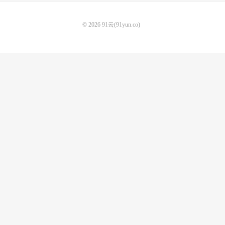
© 2026
91云(91yun.co)