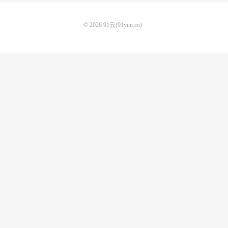
© 2026
91云(91yun.co)