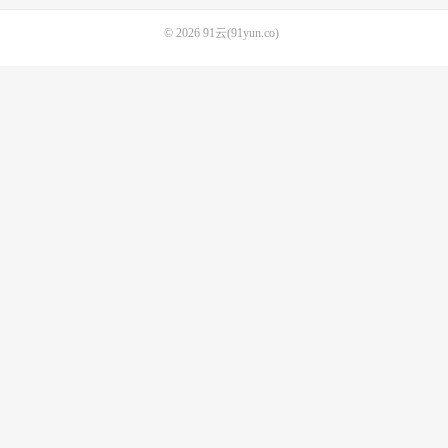
© 2026
91云(91yun.co)