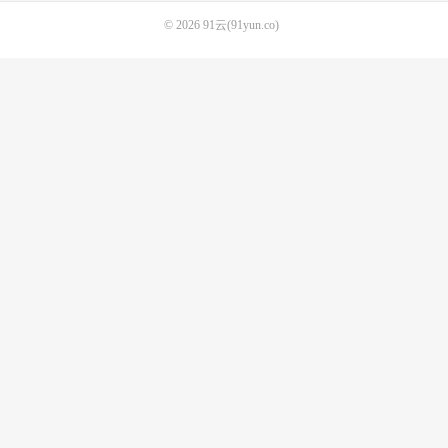
© 2026
91云(91yun.co)