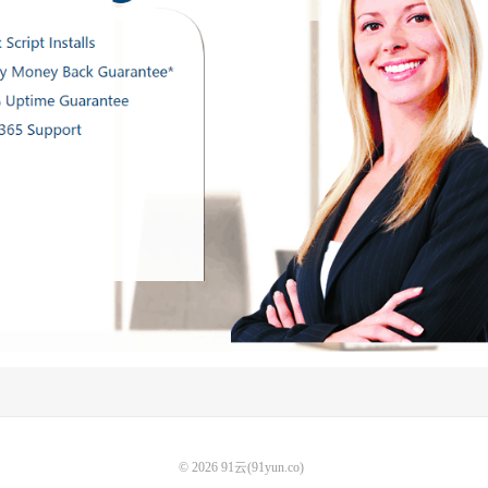
© 2026
91云(91yun.co)