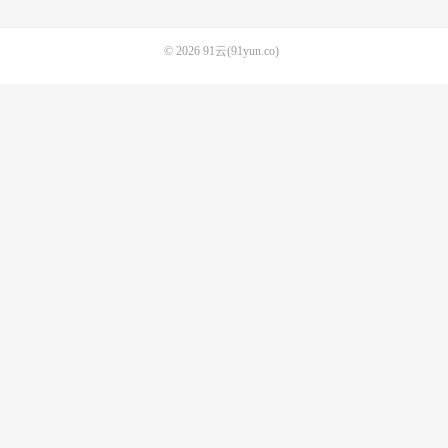
© 2026
91云(91yun.co)