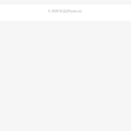
© 2026
91云(91yun.co)