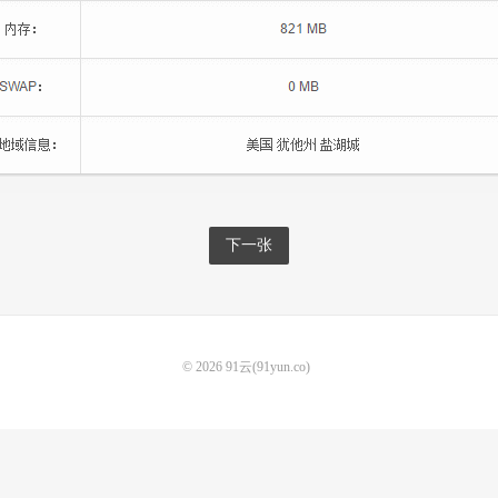
下一张
© 2026
91云(91yun.co)