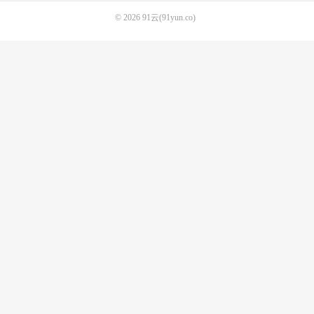
© 2026
91云(91yun.co)