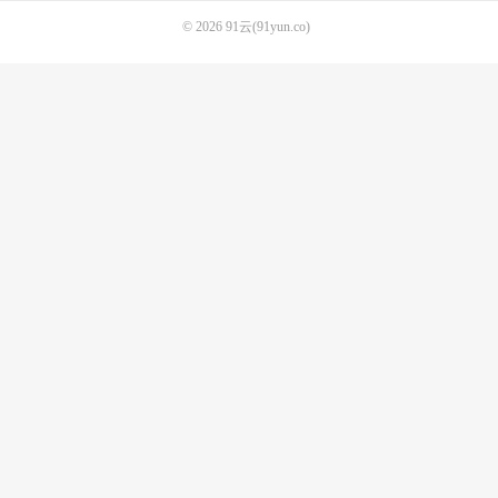
© 2026
91云(91yun.co)