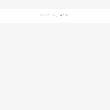
© 2026
91云(91yun.co)