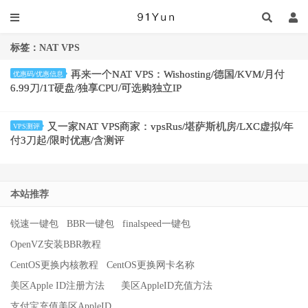
标签：NAT VPS
再来一个NAT VPS：Wishosting/德国/KVM/月付
优惠码/优惠信息
6.99刀/1T硬盘/独享CPU/可选购独立IP
又一家NAT VPS商家：vpsRus/堪萨斯机房/LXC虚拟/年
VPS测评
付3刀起/限时优惠/含测评
本站推荐
锐速一键包
BBR一键包
finalspeed一键包
OpenVZ安装BBR教程
CentOS更换内核教程
CentOS更换网卡名称
美区Apple ID注册方法
美区AppleID充值方法
支付宝充值美区AppleID