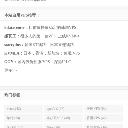
本站自用VPS推荐：
kdatacenter：
目前最快最稳定的韩国VPS。
搬瓦工：
很多人的第一台VPS..上线KVM中
starrydns：
韩国KT线路，日本直连线路
KVMLA：
日本，香港，新加坡：独服/VPS
GGY：
国内低价独服/VPS，深港IPLC
更多>>
热门标签
kvm (242)
openVZ (77)
美国VPS (66)
年付 (54)
洛杉矶VPS (49)
香港VPS (47)
洛杉矶 (46)
低价 (46)
联通直连 (46)