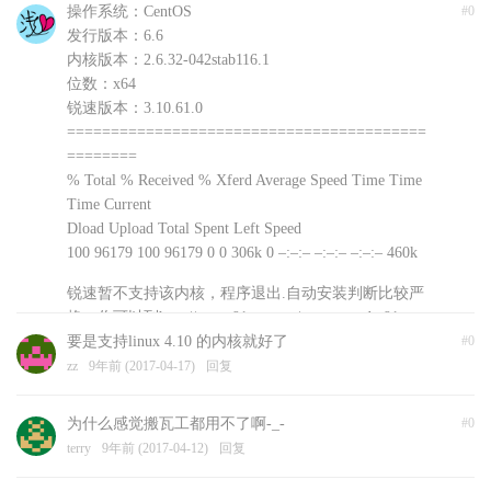
操作系统：CentOS
#0
发行版本：6.6
内核版本：2.6.32-042stab116.1
位数：x64
锐速版本：3.10.61.0
=========================================
========
% Total % Received % Xferd Average Speed Time Time
Time Current
Dload Upload Total Spent Left Speed
100 96179 100 96179 0 0 306k 0 –:–:– –:–:– –:–:– 460k
锐速暂不支持该内核，程序退出.自动安装判断比较严
格，你可以到http://www.91yun.org/serverspeeder91yun
手动下载安装文件尝试不同版本
要是支持linux 4.10 的内核就好了
#0
浅爱
zz
9年前 (2017-04-17)
9年前 (2017-04-18)
回复
回复
为什么感觉搬瓦工都用不了啊-_-
#0
terry
9年前 (2017-04-12)
回复