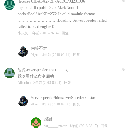
(license 61BA6A27BF7A6DC79d231906)
#0
engineId=0 cpuId=0 cpuMaskNum=1
packetPoolSizeKP=256: Invalid module format
…………………………Loading ServerSpeeder failed:
failed to load engine 0
小灰灰
8年前 (2018-09-14)
回复
内核不对
91yun
8年前 (2018-09-14)
回复
他说serverspeeder not running…
#0
我该用什么命令启动
Albertluo
8年前 (2018-06-21)
回复
/serverspeeder/bin/serverSpeeder.sh start
91yun
8年前 (2018-07-08)
回复
感谢
ssr______moren
8年前 (2018-08-17)
回复