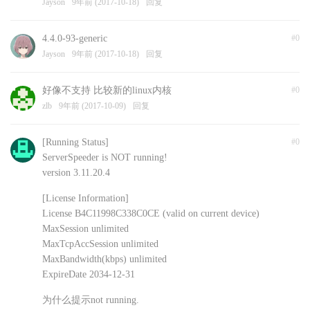
Jayson
9年前 (2017-10-18)
回复
4.4.0-93-generic
#0
Jayson
9年前 (2017-10-18)
回复
好像不支持 比较新的linux内核
#0
zlb
9年前 (2017-10-09)
回复
[Running Status]
#0
ServerSpeeder is NOT running!
version 3.11.20.4
[License Information]
License B4C11998C338C0CE (valid on current device)
MaxSession unlimited
MaxTcpAccSession unlimited
MaxBandwidth(kbps) unlimited
ExpireDate 2034-12-31
为什么提示not running.