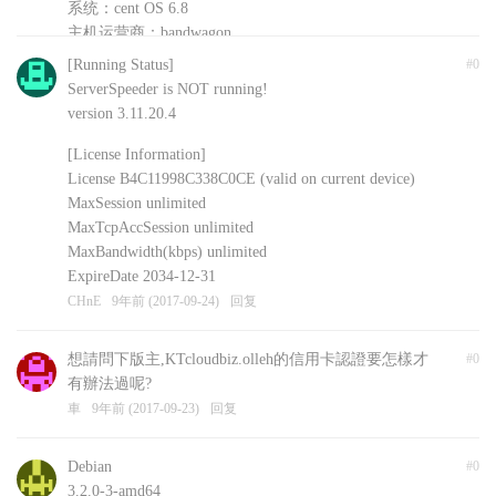
系统：cent OS 6.8
主机运营商：bandwagon
安装的其他软件：shadowsockR
[Running Status]
#0
CHnE
9年前 (2017-09-24)
回复
ServerSpeeder is NOT running!
version 3.11.20.4
[License Information]
License B4C11998C338C0CE (valid on current device)
MaxSession unlimited
MaxTcpAccSession unlimited
MaxBandwidth(kbps) unlimited
ExpireDate 2034-12-31
CHnE
9年前 (2017-09-24)
回复
想請問下版主,KTcloudbiz.olleh的信用卡認證要怎樣才
#0
有辦法過呢?
車
9年前 (2017-09-23)
回复
Debian
#0
3.2.0-3-amd64