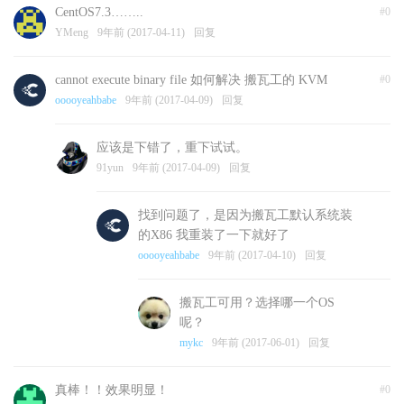
CentOS7.3……..
#0
YMeng
9年前 (2017-04-11)
回复
cannot execute binary file 如何解决 搬瓦工的 KVM
#0
ooooyeahbabe
9年前 (2017-04-09)
回复
应该是下错了，重下试试。
91yun
9年前 (2017-04-09)
回复
找到问题了，是因为搬瓦工默认系统装
的X86 我重装了一下就好了
ooooyeahbabe
9年前 (2017-04-10)
回复
搬瓦工可用？选择哪一个OS
呢？
mykc
9年前 (2017-06-01)
回复
真棒！！效果明显！
#0