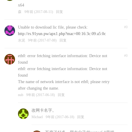
x64
森
9年前 (2017-08-11)
回复
Unable to download lic file, please check:
#0
http://rs.91yun.pw/apx1.php?mac=00:16:3c:09:a5:0c
水泥
9年前 (2017-07-08)
回复
eth0: error fetching interface information: Device not
#0
found
eth0: error fetching interface information: Device not
found
The name of network interface is not eth0, please retry
after changing the name.
nub
9年前 (2017-06-18)
回复
改网卡名字。
Michael
9年前 (2017-06-18)
回复