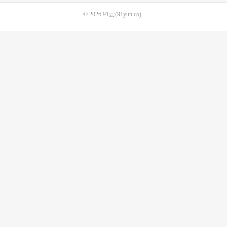
© 2026
91云(91yun.co)