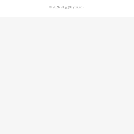
© 2026
91云(91yun.co)