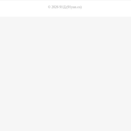
© 2026
91云(91yun.co)