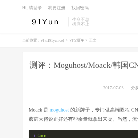
Hi, 请登录
我要注册
找回密码
生命不息
折腾不止
当前位置：
91云(91yun.co)
>
VPS测评
>
正文
测评：Moguhost/Moack/韩国C
2017-07-03
分
Moack 是
moguhost
的新牌子，专门做高端双程 CN2 
蘑菇大佬说正好还有些余量就拿出来卖。当然，流量每月只
1
Core