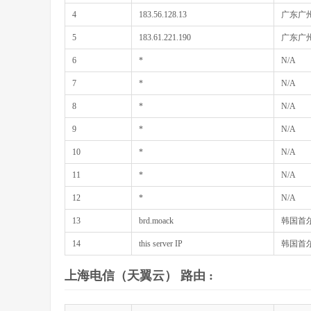
4
183.56.128.13
广东广州
5
183.61.221.190
广东广州
6
*
N/A
7
*
N/A
8
*
N/A
9
*
N/A
10
*
N/A
11
*
N/A
12
*
N/A
13
brd.moack
韩国首尔 m
14
this server IP
韩国首尔 m
上海电信（天翼云） 路由 :