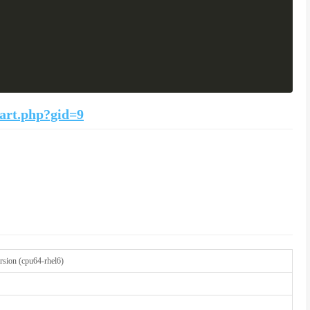
art.php?gid=9
ion (cpu64-rhel6)