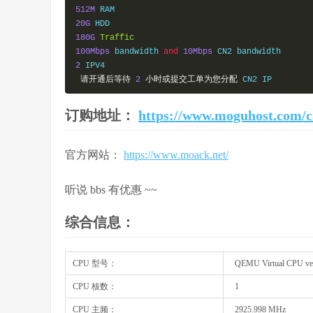
512M
20G
180G
Traffic
100Mbps
 bandwidth 
and
10Mbps
2
 IPV4

请开通后等待
2
小时或提交工单为您分配
 CN2 IP
订购地址：
https://www.moguhost.com/c
官方网站：
https://www.moack.net/
听说 bbs 有优惠 ~~
综合信息：
CPU 型号：
QEMU Virtual CPU vers
CPU 核数：
1
CPU 主频：
2925.998 MHz