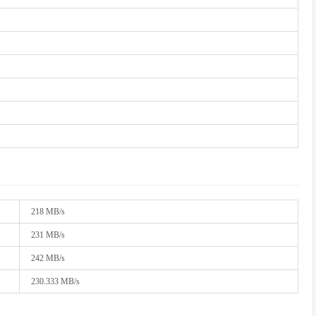
218 MB/s
231 MB/s
242 MB/s
230.333 MB/s