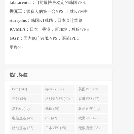
kdatacenter：
目前最快最稳定的韩国VPS。
搬瓦工：
很多人的第一台VPS..上线KVM中
starrydns：
韩国KT线路，日本直连线路
KVMLA：
日本，香港，新加坡：独服/VPS
GGY：
国内低价独服/VPS，深港IPLC
更多>>
热门标签
kvm (242)
openVZ (77)
美国VPS (66)
年付 (54)
洛杉矶VPS (49)
香港VPS (47)
洛杉矶 (46)
低价 (46)
联通直连 (46)
电信直连 (45)
cn2 (42)
欧洲vps (42)
移动直连 (37)
日本VPS (35)
无限流量 (35)