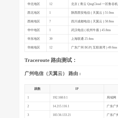
华北地区
12
北京 ( 青云 QingCloud 一区鲁谷机房
西北地区
1
陕西西安电信 ( 天翼云 ) 51.0ms
西南地区
7
四川成都电信 ( 天翼云 ) 58.8ms
华中地区
1
武汉电信 ( 杭州牛盾 ) 45.8ms
华东地区
39
上海联通 25.4ms
华南地区
12
广东广州 BGP( 互联港湾 ) 49.6ms
Traceroute 路由测试：
广州电信（天翼云） 路由 :
跳数
IP
1
192.168.0.1
局域网
2
14.215.116.1
广东广州
3
183.56.133.21
广东广州