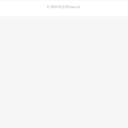
© 2026
91云(91yun.co)