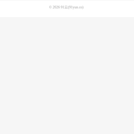
© 2026
91云(91yun.co)