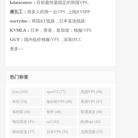
kdatacenter：
目前最快最稳定的韩国VPS。
搬瓦工：
很多人的第一台VPS..上线KVM中
starrydns：
韩国KT线路，日本直连线路
KVMLA：
日本，香港，新加坡：独服/VPS
GGY：
国内低价独服/VPS，深港IPLC
更多>>
热门标签
kvm (242)
openVZ (77)
美国VPS (66)
年付 (54)
洛杉矶VPS (49)
香港VPS (47)
洛杉矶 (46)
低价 (46)
联通直连 (46)
电信直连 (45)
cn2 (42)
欧洲vps (42)
移动直连 (37)
日本VPS (35)
无限流量 (35)