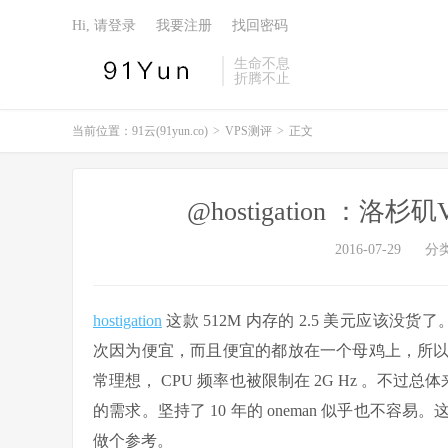
Hi, 请登录
我要注册
找回密码
生命不息
折腾不止
当前位置：
91云(91yun.co)
>
VPS测评
>
正文
@hostigation ：洛
2016-07-29
分
hostigation
这款 512M 内存的 2.5 美元应该
次因为便宜，而且便宜的都放在一个母鸡上，所
常理想， CPU 频率也被限制在 2G Hz 。不过
的需求。坚持了 10 年的 oneman 似乎也不
做个参考。