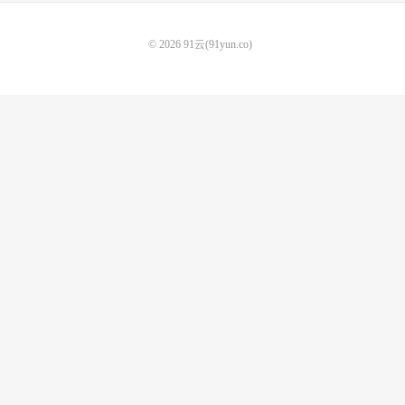
© 2026
91云(91yun.co)