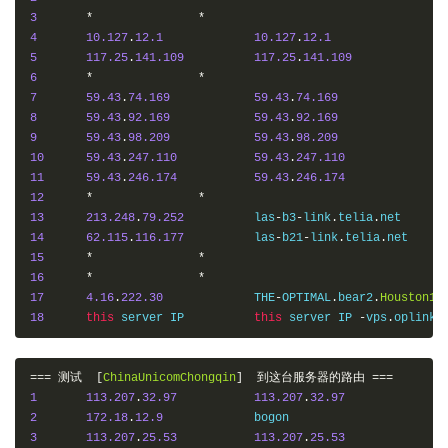
3
*
*
4
10.127
.
12.1
10.127
.
12.1
5
117.25
.
141.109
117.25
.
141.109
6
*
*
7
59.43
.
74.169
59.43
.
74.169
8
59.43
.
92.169
59.43
.
92.169
9
59.43
.
98.209
59.43
.
98.209
10
59.43
.
247.110
59.43
.
247.110
11
59.43
.
246.174
59.43
.
246.174
12
*
*
13
213.248
.
79.252
  	las
-
b3
-
link
.
telia
.
14
62.115
.
116.177
  	las
-
b21
-
link
.
telia
.
15
*
*
16
*
*
17
4.16
.
222.30
     	THE
-
OPTIMAL
.
bear2
.
Houston1
.
18
this
 server IP    	
this
 server IP 
-
vps
.
oplink
.
===
测试
[
ChinaUnicomChongqin
]
到这台服务器的路由
===
1
113.207
.
32.97
113.207
.
32.97
2
172.18
.
12.9
3
113.207
.
25.53
113.207
.
25.53