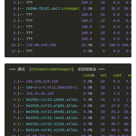
3.
|--
???
100.0
10
0.0
0.0
4.
|--
 CHINA
-
TELEC
.
ear2
.
LosAngel
0.0
%
10
36.6
36.5
5.
|--
???
100.0
10
0.0
0.0
6.
|--
???
100.0
10
0.0
0.0
7.
|--
???
100.0
10
0.0
0.0
8.
|--
???
100.0
10
0.0
0.0
9.
|--
???
100.0
10
0.0
0.0
10.
|--
110.80
.
143.150
10.0
%
10
198.6
199.0
11.
|--
???
0.0
%
0
0.0
0.0
===
测试
[
ChinaUnicomChongqin
]
的回程路由
===
Loss
%
Snt
Last
Avg
1.
|--
216.230
.
224.129
0.0
%
10
0.3
0.3
2.
|--
 te0
-
0
-
1
-
0.nr11.b001035
-
1.
0.0
%
10
1.0
1.0
3.
|--
154.24
.
42.225
0.0
%
10
3.0
1.1
4.
|--
 be2992
.
ccr22
.
iah01
.
atlas
.
0.0
%
10
1.6
1.5
5.
|--
 be2928
.
ccr21
.
elp01
.
atlas
.
0.0
%
10
17.0
17.2
6.
|--
 be2930
.
ccr22
.
phx02
.
atlas
.
0.0
%
10
25.2
25.1
7.
|--
 be2932
.
ccr22
.
lax01
.
atlas
.
0.0
%
10
36.7
36.5
8.
|--
 be2161
.
ccr22
.
sjc01
.
atlas
.
0.0
%
10
48.7
48.7
9.
|--
 be3144
.
ccr41
.
sjc03
.
atlas
.
0.0
%
10
49.1
49.3