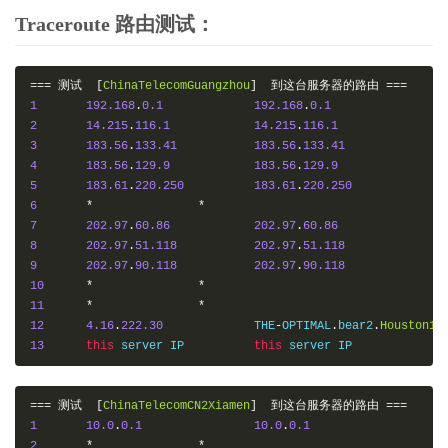
Traceroute 路由测试：
===
测试
[
ChinaTelecomGuangzhou
]
到这台服务器的路由
===
1
192.168
.
0.1
192.168
.
0.1
2
14.215
.
116.1
14.215
.
116.1
3
183.56
.
133.41
183.56
.
133.41
4
183.56
.
129.9
183.56
.
129.9
5
183.61
.
220.250
183.61
.
220.250
6
*
*
7
202.97
.
60.86
202.97
.
60.86
8
202.97
.
51.118
202.97
.
51.118
9
202.97
.
90.118
202.97
.
90.118
10
*
*
11
*
*
12
4.16
.
222.30
     	THE
-
OPTIMAL
.
bear2
.
Houston1
.
13
this
 server IP    	
this
===
测试
[
ChinaTelecomCN2Xiamen
]
到这台服务器的路由
===
1
10.0
.
0.1
10.0
.
0.1
2
*
*