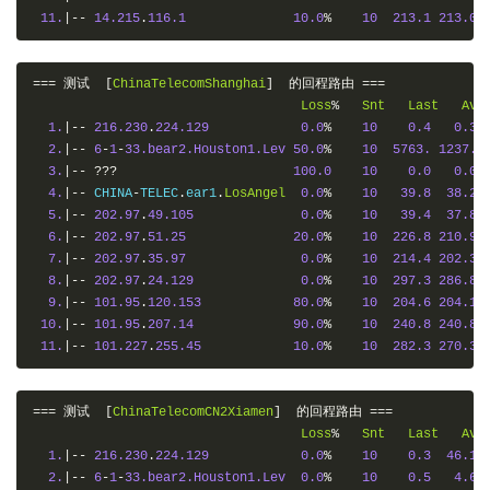
11.
|--
14.215
.
116.1
10.0
%
10
213.1
213.0
===
测试
[
ChinaTelecomShanghai
]
的回程路由
===
Loss
%
Snt
Last
Avg
1.
|--
216.230
.
224.129
0.0
%
10
0.4
0.3
2.
|--
6
-
1
-
33.bear2.Houston1.Lev
50.0
%
10
5763.
1237.
3.
|--
???
100.0
10
0.0
0.0
4.
|--
 CHINA
-
TELEC
.
ear1
.
LosAngel
0.0
%
10
39.8
38.2
5.
|--
202.97
.
49.105
0.0
%
10
39.4
37.8
6.
|--
202.97
.
51.25
20.0
%
10
226.8
210.9
7.
|--
202.97
.
35.97
0.0
%
10
214.4
202.3
8.
|--
202.97
.
24.129
0.0
%
10
297.3
286.8
9.
|--
101.95
.
120.153
80.0
%
10
204.6
204.1
10.
|--
101.95
.
207.14
90.0
%
10
240.8
240.8
11.
|--
101.227
.
255.45
10.0
%
10
282.3
270.3
===
测试
[
ChinaTelecomCN2Xiamen
]
的回程路由
===
Loss
%
Snt
Last
Avg
1.
|--
216.230
.
224.129
0.0
%
10
0.3
46.1
2.
|--
6
-
1
-
33.bear2.Houston1.Lev
0.0
%
10
0.5
4.6