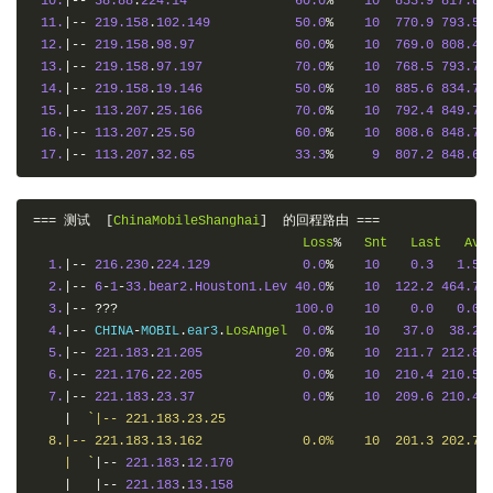
10.
|--
38.88
.
224.14
60.0
%
10
853.9
817.8
11.
|--
219.158
.
102.149
50.0
%
10
770.9
793.5
12.
|--
219.158
.
98.97
60.0
%
10
769.0
808.4
13.
|--
219.158
.
97.197
70.0
%
10
768.5
793.7
14.
|--
219.158
.
19.146
50.0
%
10
885.6
834.7
15.
|--
113.207
.
25.166
70.0
%
10
792.4
849.7
16.
|--
113.207
.
25.50
60.0
%
10
808.6
848.7
17.
|--
113.207
.
32.65
33.3
%
9
807.2
848.6
===
测试
[
ChinaMobileShanghai
]
的回程路由
===
Loss
%
Snt
Last
Avg
1.
|--
216.230
.
224.129
0.0
%
10
0.3
1.5
2.
|--
6
-
1
-
33.bear2.Houston1.Lev
40.0
%
10
122.2
464.7
3.
|--
???
100.0
10
0.0
0.0
4.
|--
 CHINA
-
MOBIL
.
ear3
.
LosAngel
0.0
%
10
37.0
38.2
5.
|--
221.183
.
21.205
20.0
%
10
211.7
212.8
6.
|--
221.176
.
22.205
0.0
%
10
210.4
210.5
7.
|--
221.183
.
23.37
0.0
%
10
209.6
210.4
|
`|-- 221.183.23.25

  8.|-- 221.183.13.162             0.0%    10  201.3 202.7 2
    |  `
|--
221.183
.
12.170
|
|--
221.183
.
13.158