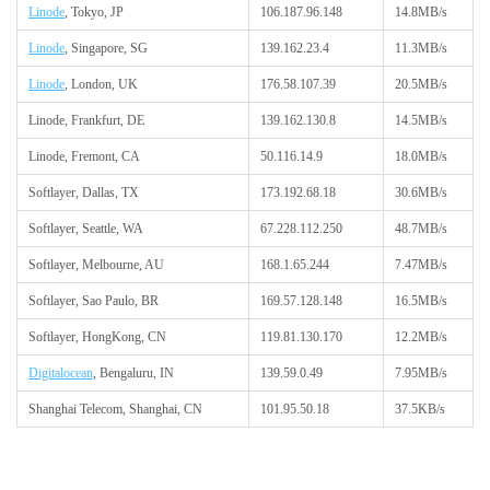
Linode
, Tokyo, JP
106.187.96.148
14.8MB/s
Linode
, Singapore, SG
139.162.23.4
11.3MB/s
Linode
, London, UK
176.58.107.39
20.5MB/s
Linode, Frankfurt, DE
139.162.130.8
14.5MB/s
Linode, Fremont, CA
50.116.14.9
18.0MB/s
Softlayer, Dallas, TX
173.192.68.18
30.6MB/s
Softlayer, Seattle, WA
67.228.112.250
48.7MB/s
Softlayer, Melbourne, AU
168.1.65.244
7.47MB/s
Softlayer, Sao Paulo, BR
169.57.128.148
16.5MB/s
Softlayer, HongKong, CN
119.81.130.170
12.2MB/s
Digitalocean
, Bengaluru, IN
139.59.0.49
7.95MB/s
Shanghai Telecom, Shanghai, CN
101.95.50.18
37.5KB/s