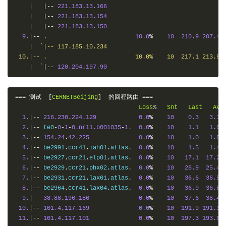
|
|--
221.183
.
13.166
|
|--
221.183
.
13.154
|
|--
221.183
.
13.150
9.
|--
.
10.0
%
10
210.9
207.4
|
`|-- 117.185.10.234

 10.|-- .                         10.0%    10  217.1 213.9 2
    |  `
|--
120.204
.
197.90
===
测试
[
CERNETBeijing
]
的回程路由
===
Loss
%
Snt
Last
Avg
1.
|--
216.230
.
224.129
0.0
%
10
0.3
3.1
2.
|--
 te0
-
0
-
1
-
0.nr11.b001035
-
1.
0.0
%
10
1.1
1.0
3.
|--
154.24
.
42.225
0.0
%
10
1.0
1.0
4.
|--
 be2991
.
ccr41
.
iah01
.
atlas
.
0.0
%
10
1.5
1.4
5.
|--
 be2927
.
ccr21
.
elp01
.
atlas
.
0.0
%
10
17.1
17.2
6.
|--
 be2929
.
ccr21
.
phx02
.
atlas
.
0.0
%
10
28.9
25.4
7.
|--
 be2931
.
ccr21
.
lax01
.
atlas
.
0.0
%
10
36.6
36.5
8.
|--
 be2964
.
ccr41
.
lax04
.
atlas
.
0.0
%
10
36.9
36.8
9.
|--
38.88
.
196.186
0.0
%
10
37.6
38.4
10.
|--
101.4
.
117.169
0.0
%
10
191.9
191.3
11.
|--
101.4
.
117.101
0.0
%
10
197.3
193.0