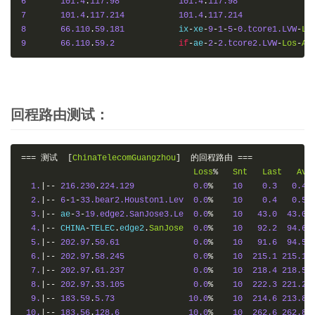
6
101.4
.
117.98
101.4
.
117.98
7
101.4
.
117.214
101.4
.
117.214
8
66.110
.
59.181
   	ix
-
xe
-
9
-
1
-
5
-
0.tcore1.LVW
-
Lo
9
66.110
.
59.2
if
-
ae
-
2
-
2.tcore2.LVW
-
Los
-
An
回程路由测试：
===
测试
[
ChinaTelecomGuangzhou
]
的回程路由
===
Loss
%
Snt
Last
Avg
1.
|--
216.230
.
224.129
0.0
%
10
0.3
0.4
2.
|--
6
-
1
-
33.bear2.Houston1.Lev
0.0
%
10
0.4
0.5
3.
|--
 ae
-
3
-
19.edge2.SanJose3.Le
0.0
%
10
43.0
43.0
4.
|--
 CHINA
-
TELEC
.
edge2
.
SanJose
0.0
%
10
92.2
94.6
5.
|--
202.97
.
50.61
0.0
%
10
91.6
94.5
6.
|--
202.97
.
58.245
0.0
%
10
215.1
215.1
7.
|--
202.97
.
61.237
0.0
%
10
218.4
218.5
8.
|--
202.97
.
33.105
0.0
%
10
222.3
221.2
9.
|--
183.59
.
5.73
10.0
%
10
214.6
213.8
10.
|--
183.56
.
128.6
10.0
%
10
262.6
262.8