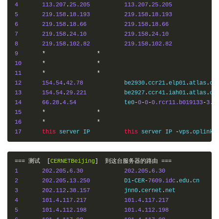
4
113.207
.
25.205
113.207
.
25.205
5
219.158
.
18.193
219.158
.
18.193
6
219.158
.
18.66
219.158
.
18.66
7
219.158
.
24.10
219.158
.
24.10
8
219.158
.
102.82
219.158
.
102.82
9
*
*
10
*
*
11
*
*
12
154.54
.
42.78
    	be2930
.
ccr21
.
elp01
.
atlas
.
co
13
154.54
.
29.221
   	be2927
.
ccr41
.
iah01
.
atlas
.
co
14
66.28
.
4.54
      	te0
-
0
-
0
-
0.rcr11.b019133
-
3.i
15
*
*
16
*
*
17
this
 server IP    	
this
 server IP 
-
vps
.
oplink
.
===
测试
[
CERNETBeijing
]
到这台服务器的路由
===
1
202.205
.
6.30
202.205
.
6.30
2
202.205
.
13.250
  	D1
-
CER
-
7609.idc
.
edu
.
3
202.112
.
38.157
  	jnn0
.
cernet
.
4
101.4
.
117.217
101.4
.
117.217
5
101.4
.
112.198
101.4
.
112.198