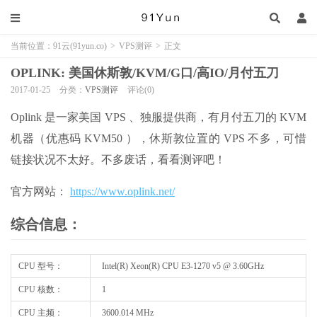
当前位置：
91云(91yun.co)
>
VPS测评
>
正文
OPLINK: 美国休斯敦/KVM/G口/高IO/月付五刀
2017-01-25
分类：
VPS测评
评论(0)
Oplink 是一家美国 VPS 、独服提供商，有月付五刀的 KVM
机器（优惠码 KVM50 ），休斯敦位置的 VPS 不多，可惜
链接状况不太好。不多废话，看看测评吧！
官方网站：
https://www.oplink.net/
综合信息：
CPU 型号：
Intel(R) Xeon(R) CPU E3-1270 v5 @ 3.60GHz
CPU 核数：
1
CPU 主频：
3600.014 MHz