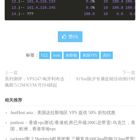
12.
|--
101.4
.
116.133
0.0
%
10
188.4
188.4
13.
|--
101.4
.
118.245
0.0
%
10
189.8
189.5
14.
|--
???
100.0
10
0.0
0.0
赞(
0
)
标签：
G口
kvm
休斯顿
美国VPS
高IO
上一篇
下一篇
系列测评：VPS247/匈牙利布达
91Yun除夕专属促销活动倒计时
佩斯/512M/KVM/月付4磅起
相关推荐
JustHost.asia：美国达拉斯地区 VPS 提供 50% 折扣优惠
justhost：香港vps测试/香港机房已升级200G总带宽/乌克兰，美
国，欧洲，香港等地vps
racknerd新上Sharktech机房评测:三网直连/60Gbps防御/1Gbps带宽/