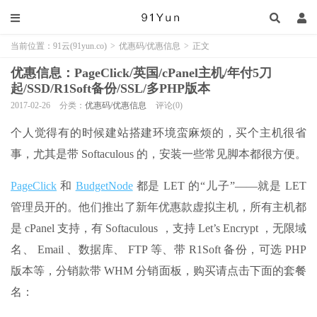
当前位置：
91云(91yun.co)
>
优惠码/优惠信息
>
正文
优惠信息：PageClick/英国/cPanel主机/年付5刀
起/SSD/R1Soft备份/SSL/多PHP版本
2017-02-26
分类：
优惠码/优惠信息
评论(0)
个人觉得有的时候建站搭建环境蛮麻烦的，买个主机很省
事，尤其是带 Softaculous 的，安装一些常见脚本都很方便。
PageClick
和
BudgetNode
都是 LET 的“儿子”——就是 LET
管理员开的。他们推出了新年优惠款虚拟主机，所有主机都
是 cPanel 支持，有 Softaculous ，支持 Let’s Encrypt ，无限域
名、 Email 、数据库、 FTP 等、带 R1Soft 备份，可选 PHP
版本等，分销款带 WHM 分销面板，购买请点击下面的套餐
名：