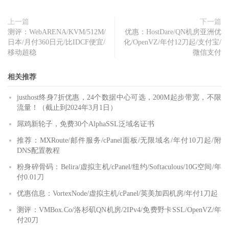
上一篇
下一篇
测评：WebARENA/KVM/512M/
优惠：HostDare/QN机房亚洲优
日本/月付360日元/比IDCF便宜/
化/OpenVZ/年付12刀起/支付宝/
移动超稳
微信支付
相关推荐
justhost终身7折优惠，24个数据中心可选，200M起步带宽，不限
流量！（截止到2024年3月1日）
屌鸡新轮子，免费30个AlphaSSL泛域名证书
推荐：MXRoute/邮件服务/cPanel面板/无限域名/年付10刀起/附
DNS配置教程
粉身碎骨码：Belira/虚拟主机/cPanel/纽约/Softaculous/10G空间/年
付0.01刀
优惠信息：VortexNode/虚拟主机/cPanel/英美加四机房/年付1刀起
测评：VMBox.Co/洛杉矶QN机房/2IPv4/免费野卡SSL/OpenVZ/年
付20刀