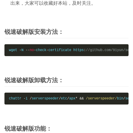
出来，大家可以收藏好本站，及时关注。
锐速破解版安装方法：
wget 
-
N 
--
no
-
check
-
certificate https
:
//github.com/91yun/ser
锐速破解版卸载方法：
chattr 
-
i 
/
serverspeeder
/
etc
/
apx
*
&&
/serverspeeder/
bin
/
ser
锐速破解版功能：