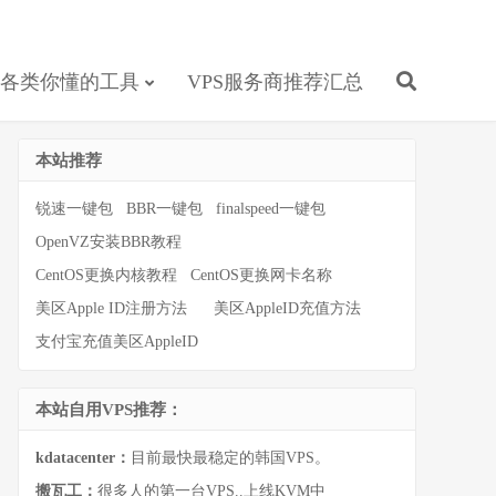
各类你懂的工具
VPS服务商推荐汇总
本站推荐
锐速一键包
BBR一键包
finalspeed一键包
OpenVZ安装BBR教程
CentOS更换内核教程
CentOS更换网卡名称
美区Apple ID注册方法
美区AppleID充值方法
支付宝充值美区AppleID
本站自用VPS推荐：
kdatacenter：
目前最快最稳定的韩国VPS。
搬瓦工：
很多人的第一台VPS..上线KVM中