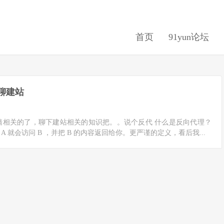
首页
91yun论坛
墙聊建站
扶墙相关的了，聊下建站相关的知识把。。说个反代 什么是反向代理？
 就会访问 B ，并把 B 的内容返回给你。更严谨的定义，看后我...